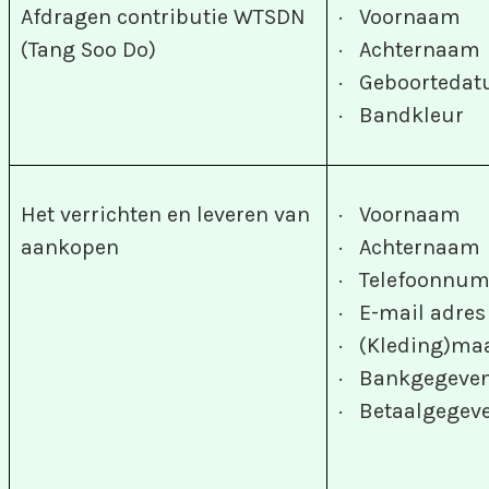
Afdragen contributie WTSDN
· Voornaam
(Tang Soo Do)
· Achternaam
· Geboorteda
· Bandkleur
Het verrichten en leveren van
· Voornaam
aankopen
· Achternaam
· Telefoonnu
· E-mail adres
· (Kleding)ma
· Bankgegeve
· Betaalgegev