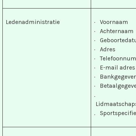
Ledenadministratie
· Voornaam
· Achternaam
· Geboorteda
· Adres
· Telefoonnu
· E-mail adres
· Bankgegeve
· Betaalgegev
.
Lidmaatscha
. Sportspecifi