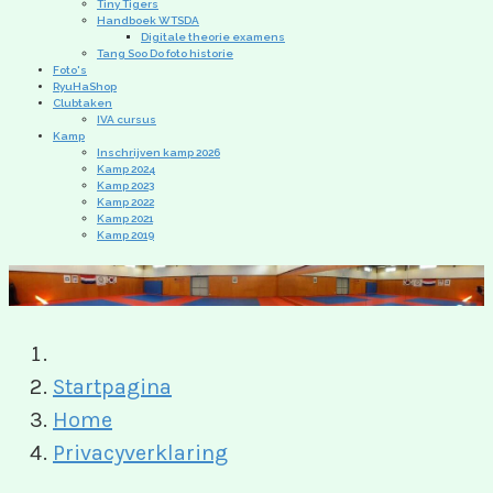
Tiny Tigers
Handboek WTSDA
Digitale theorie examens
Tang Soo Do foto historie
Foto's
RyuHaShop
Clubtaken
IVA cursus
Kamp
Inschrijven kamp 2026
Kamp 2024
Kamp 2023
Kamp 2022
Kamp 2021
Kamp 2019
Startpagina
Home
Privacyverklaring