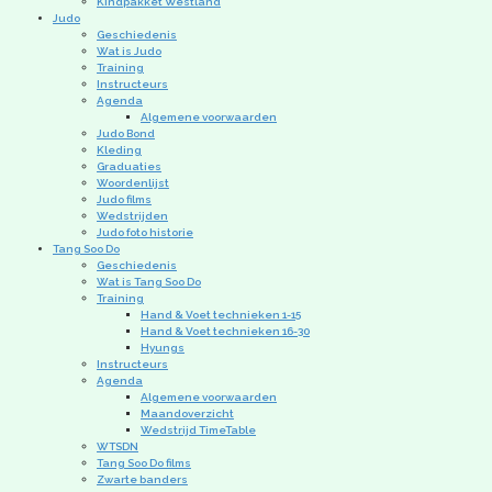
Kindpakket Westland
Judo
Geschiedenis
Wat is Judo
Training
Instructeurs
Agenda
Algemene voorwaarden
Judo Bond
Kleding
Graduaties
Woordenlijst
Judo films
Wedstrijden
Judo foto historie
Tang Soo Do
Geschiedenis
Wat is Tang Soo Do
Training
Hand & Voet technieken 1-15
Hand & Voet technieken 16-30
Hyungs
Instructeurs
Agenda
Algemene voorwaarden
Maandoverzicht
Wedstrijd TimeTable
WTSDN
Tang Soo Do films
Zwarte banders