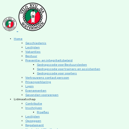
Home
Geschiedenis
Lestijden
Vakanties
Bestuur
Preventie- en integriteitsbeleid
Gedragscode voor Bestuursleden
Gedragscode voor trainers en assistenten
Gedragscode voor sporters
Vertrouwens contact persoon
Privacyverklaring
Login
Evenementen
Gevonden voorwerpen
Lidmaatschap
Contributie
Inschrijven
Proefles
Lestijden
Opzeggen
Regelement