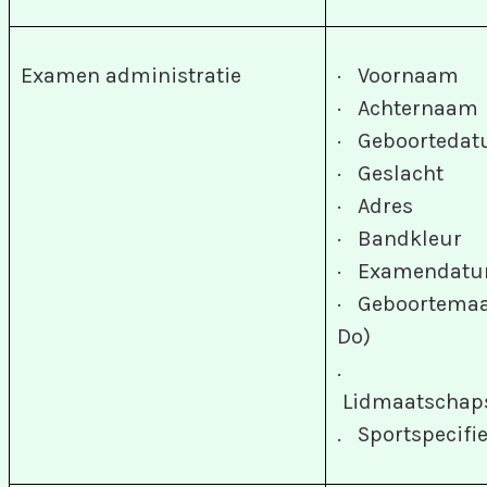
Examen administratie
· Voornaam
· Achternaam
· Geboorteda
· Geslacht
· Adres
· Bandkleur
· Examendat
· Geboortemaa
Do)
.
Lidmaatscha
. Sportspecifi