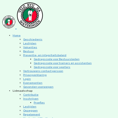
Home
Geschiedenis
Lestijden
Vakanties
Bestuur
Preventie- en integriteitsbeleid
Gedragscode voor Bestuursleden
Gedragscode voor trainers en assistenten
Gedragscode voor sporters
Vertrouwens contact persoon
Privacyverklaring
Login
Evenementen
Gevonden voorwerpen
Lidmaatschap
Contributie
Inschrijven
Proefles
Lestijden
Opzeggen
Regelement