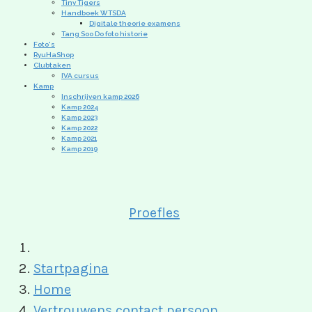
Tiny Tigers
Handboek WTSDA
Digitale theorie examens
Tang Soo Do foto historie
Foto's
RyuHaShop
Clubtaken
IVA cursus
Kamp
Inschrijven kamp 2026
Kamp 2024
Kamp 2023
Kamp 2022
Kamp 2021
Kamp 2019
Proefles
Startpagina
Home
Vertrouwens contact persoon