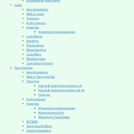
Kindpakket Westland
Judo
Geschiedenis
Wat is Judo
Training
Instructeurs
Agenda
Algemene voorwaarden
Judo Bond
Kleding
Graduaties
Woordenlijst
Judo films
Wedstrijden
Judo foto historie
Tang Soo Do
Geschiedenis
Wat is Tang Soo Do
Training
Hand & Voet technieken 1-15
Hand & Voet technieken 16-30
Hyungs
Instructeurs
Agenda
Algemene voorwaarden
Maandoverzicht
Wedstrijd TimeTable
WTSDN
Tang Soo Do films
Zwarte banders